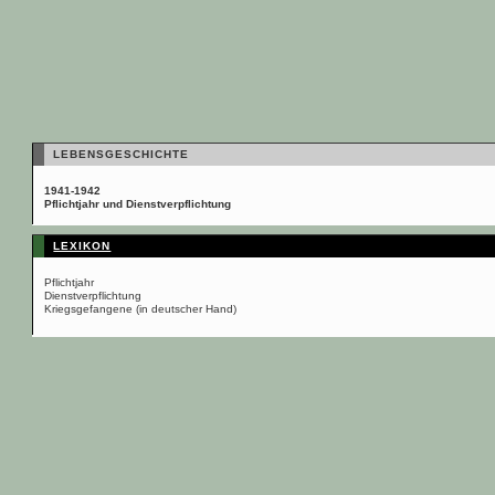
LEBENSGESCHICHTE
1941-1942
Pflichtjahr und Dienstverpflichtung
LEXIKON
Pflichtjahr
Dienstverpflichtung
Kriegsgefangene (in deutscher Hand)