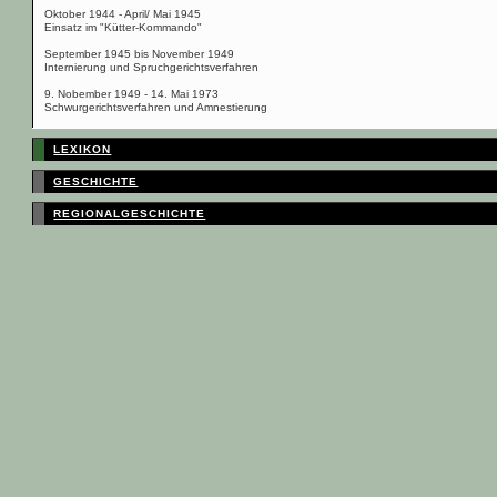
Oktober 1944 - April/ Mai 1945
Einsatz im "Kütter-Kommando"
September 1945 bis November 1949
Internierung und Spruchgerichtsverfahren
9. Nobember 1949 - 14. Mai 1973
Schwurgerichtsverfahren und Amnestierung
LEXIKON
GESCHICHTE
REGIONALGESCHICHTE