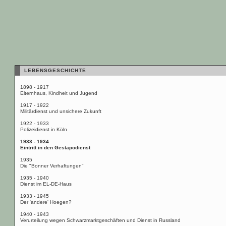
LEBENSGESCHICHTE
1898 - 1917
Elternhaus, Kindheit und Jugend
1917 - 1922
Militärdienst und unsichere Zukunft
1922 - 1933
Polizeidienst in Köln
1933 - 1934
Eintritt in den Gestapodienst
1935
Die "Bonner Verhaftungen"
1935 - 1940
Dienst im EL-DE-Haus
1933 - 1945
Der 'andere' Hoegen?
1940 - 1943
Verurteilung wegen Schwarzmarktgeschäften und Dienst in Russland