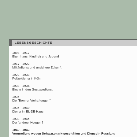
LEBENSGESCHICHTE
1898 - 1917
Elternhaus, Kindheit und Jugend
1917 - 1922
Militärdienst und unsichere Zukunft
1922 - 1933
Polizeidienst in Köln
1933 - 1934
Eintritt in den Gestapodienst
1935
Die "Bonner Verhaftungen"
1935 - 1940
Dienst im EL-DE-Haus
1933 - 1945
Der 'andere' Hoegen?
1940 - 1943
Verurteilung wegen Schwarzmarktgeschäften und Dienst in Russland