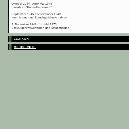
Oktober 1944 - April/ Mai 1945
Einsatz im "Kütter-Kommando"
September 1945 bis November 1949
Internierung und Spruchgerichtsverfahren
9. Nobember 1949 - 14. Mai 1973
Schwurgerichtsverfahren und Amnestierung
LEXIKON
GESCHICHTE