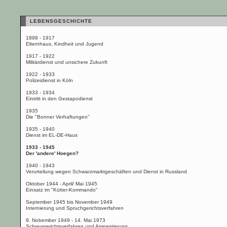
LEBENSGESCHICHTE
1898 - 1917
Elternhaus, Kindheit und Jugend
1917 - 1922
Militärdienst und unsichere Zukunft
1922 - 1933
Polizeidienst in Köln
1933 - 1934
Eintritt in den Gestapodienst
1935
Die "Bonner Verhaftungen"
1935 - 1940
Dienst im EL-DE-Haus
1933 - 1945
Der 'andere' Hoegen?
1940 - 1943
Verurteilung wegen Schwarzmarktgeschäften und Dienst in Russland
Oktober 1944 - April/ Mai 1945
Einsatz im "Kütter-Kommando"
September 1945 bis November 1949
Internierung und Spruchgerichtsverfahren
9. Nobember 1949 - 14. Mai 1973
Schwurgerichtsverfahren und Amnestierung