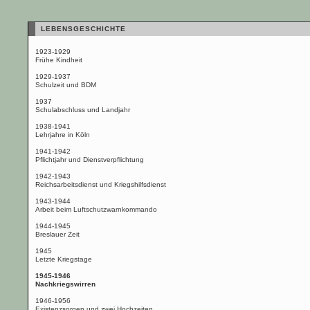
LEBENSGESCHICHTE
1923-1929
Frühe Kindheit
1929-1937
Schulzeit und BDM
1937
Schulabschluss und Landjahr
1938-1941
Lehrjahre in Köln
1941-1942
Pflichtjahr und Dienstverpflichtung
1942-1943
Reichsarbeitsdienst und Kriegshilfsdienst
1943-1944
Arbeit beim Luftschutzwarnkommando
1944-1945
Breslauer Zeit
1945
Letzte Kriegstage
1945-1946
Nachkriegswirren
1946-1956
Existenzsorgen und zwei Hochzeiten