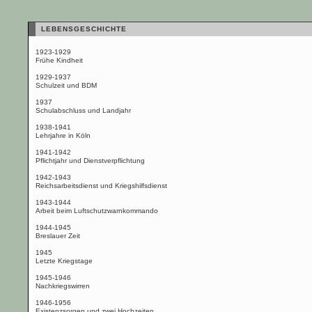
LEBENSGESCHICHTE
1923-1929
Frühe Kindheit
1929-1937
Schulzeit und BDM
1937
Schulabschluss und Landjahr
1938-1941
Lehrjahre in Köln
1941-1942
Pflichtjahr und Dienstverpflichtung
1942-1943
Reichsarbeitsdienst und Kriegshilfsdienst
1943-1944
Arbeit beim Luftschutzwarnkommando
1944-1945
Breslauer Zeit
1945
Letzte Kriegstage
1945-1946
Nachkriegswirren
1946-1956
Existenzsorgen und zwei Hochzeiten