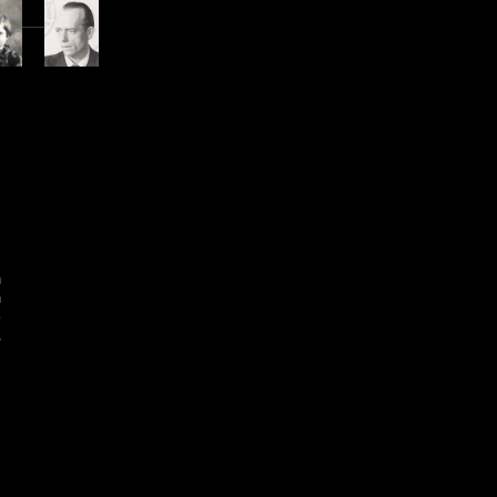
"
n
n
e
.