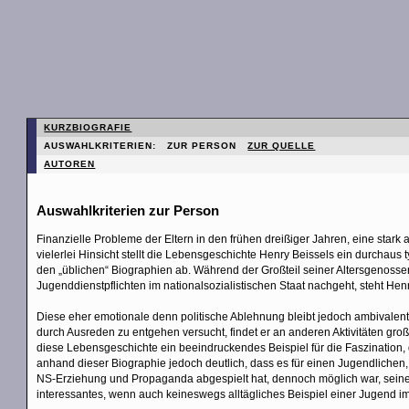
KURZBIOGRAFIE
AUSWAHLKRITERIEN: ZUR PERSON
ZUR QUELLE
AUTOREN
Auswahlkriterien zur Person
Finanzielle Probleme der Eltern in den frühen dreißiger Jahren, eine stark au
vielerlei Hinsicht stellt die Lebensgeschichte Henry Beissels ein durchaus
den „üblichen“ Biographien ab. Während der Großteil seiner Altersgenossen
Jugenddienstpflichten im nationalsozialistischen Staat nachgeht, steht He
Diese eher emotionale denn politische Ablehnung bleibt jedoch ambivalen
durch Ausreden zu entgehen versucht, findet er an anderen Aktivitäten gr
diese Lebensgeschichte ein beeindruckendes Beispiel für die Faszination, 
anhand dieser Biographie jedoch deutlich, dass es für einen Jugendlichen,
NS-Erziehung und Propaganda abgespielt hat, dennoch möglich war, seinen 
interessantes, wenn auch keineswegs alltägliches Beispiel einer Jugend i